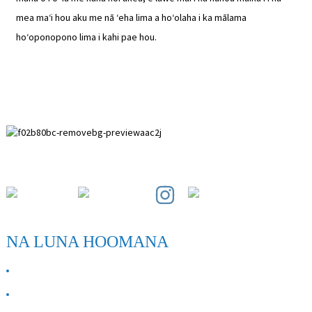
mea maʻi hou aku me nā ʻeha lima a hoʻolaha i ka mālama
hoʻoponopono lima i kahi pae hou.
Wahi Hoʻomohala Paihuai, Kalana ʻo Anping, ʻĀpana Hebei.
NA LUNA HOOMANA
E PILI ANA IĀ MĀKOU
Kāhea iā mā˚ou