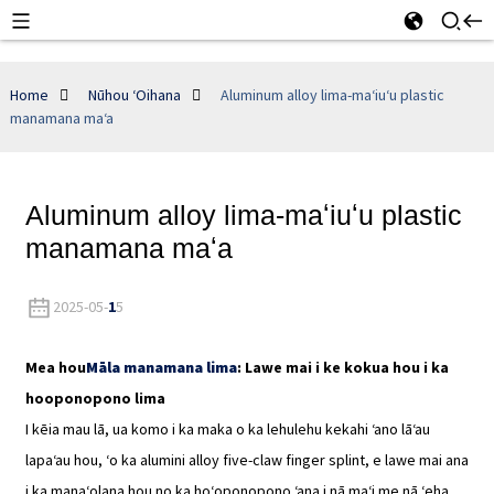
Home
Nūhou ʻOihana
Aluminum alloy lima-maʻiuʻu plastic
manamana maʻa
Aluminum alloy lima-maʻiuʻu plastic
manamana maʻa
2025-05-
1
5
Mea hou
Māla manamana lima
: Lawe mai i ke kokua hou i ka
hooponopono lima
I kēia mau lā, ua komo i ka maka o ka lehulehu kekahi ʻano lāʻau
lapaʻau hou, ʻo ka alumini alloy five-claw finger splint, e lawe mai ana
i ka manaʻolana hou no ka hoʻoponopono ʻana i nā maʻi me nā ʻeha