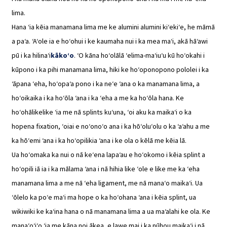
lima.
Hana ʻia kēia manamana lima me ke alumini alumini kiʻekiʻe, he māmā
a paʻa. ʻAʻole ia e hoʻohui i ke kaumaha nui i ka mea maʻi, akā hāʻawi
pū i ka hilinaʻi
kākoʻo
. ʻO kāna hoʻolālā ʻelima-maʻiuʻu kū hoʻokahi i
kūpono i ka pihi manamana lima, hiki ke hoʻoponopono pololei i ka
ʻāpana ʻeha, hoʻopaʻa pono i ka neʻe ʻana o ka manamana lima, a
hoʻoikaika i ka hoʻōla ʻana i ka ʻeha a me ka hoʻōla hana. Ke
hoʻohālikelike ʻia me nā splints kuʻuna, ʻoi aku ka maikaʻi o ka
hopena fixation, ʻoiai e noʻonoʻo ana i ka hōʻoluʻolu o ka ʻaʻahu a me
ka hōʻemi ʻana i ka hoʻopilikia ʻana i ke ola o kēlā me kēia lā.
Ua hoʻomaka ka nui o nā keʻena lapaʻau e hoʻokomo i kēia splint a
hoʻopili iā ia i ka mālama ʻana i nā hihia like ʻole e like me ka ʻeha
manamana lima a me nā ʻeha ligament, me nā manaʻo maikaʻi. Ua
ʻōlelo ka poʻe maʻi ma hope o ka hoʻohana ʻana i kēia splint, ua
wikiwiki ke kaʻina hana o nā manamana lima a ua maʻalahi ke ola. Ke
manaʻoʻiʻo ʻia me kāna noi ākea, e lawe mai i ka nūhou maikaʻi i nā