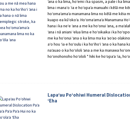
ʻana o ka lima, hoʻemi i ka spasm, a pale i ka l
lima i manaʻo ʻia e hoʻopaʻa manuahi i kēlā me k
hoʻomaʻamaʻa manamana lima no kēlā me kēia ma
kuapo ea kūʻokoʻa. Hoʻomaʻamaʻa Manamana Hoʻoka
hana i ka neʻe ʻana a me ka hoʻonui ʻana, a maʻa
ʻana i nā aniani ʻelua lima e hoʻoikaika i ka hoʻop
me ka hoʻonui ʻana o ka lima ma ka ʻaoʻao olakino,
aʻo hou ʻia e hoʻoulu i ka hoʻihoʻi ʻana o ka hana k
naʻauao o ka hoʻololi ʻana a me ka manawa hoʻonui 
hoʻonohonoho hoʻololi * hiki ke hoʻopaʻa ʻia, hoʻ
Lapaʻau Poʻohiwi Humeral Dislocation 
ʻEha