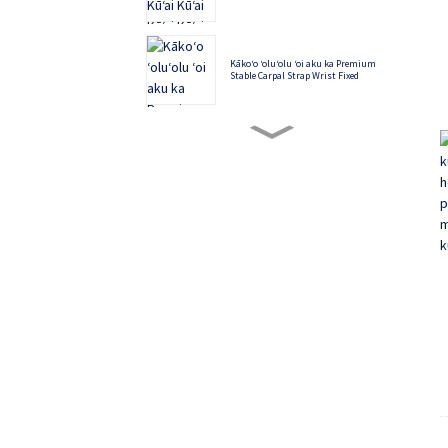
Kākoʻo ʻoluʻolu ʻoi aku ka Premium
Stable Carpal Strap Wrist Fixed
Kākoʻo paʻa ʻo Sponge Anti-Lowering
Cervical Vertebra no ka pale ʻana i ka ʻāʻī
mai ka hili ʻana i mua ʻoiai e hana ana
mai ka home.
Lapaʻau hiki ke hoʻoponopono ʻia i ka
hui ʻana i nā kuli meniscus ligament
pale ʻeha
Nā Knee Brace: ʻO ka mea pale kuli no nā
hoʻoikaika kino kiʻekiʻe
ʻO nā wāhine hāpai i ka pulupulu
maʻemaʻe ma hope o ka hānau ʻana,
kāʻei hoʻopaʻa ʻia ʻekolu mau mea
hoʻopili pepeiao e hoʻoikaika i ka pūhaka
a me ke kāʻei ʻōpū.