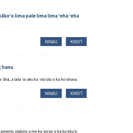
ākoʻo lima pale lima lima ʻeha ʻeha
NINAU
KIKOʻĪ
g hanu
ʻūhā, a laila ʻoi aku ka ʻoluʻolu o ka hoʻohana.
NINAU
KIKOʻĪ
gaments olakino a me ka ʻaoʻao o ka kuʻekuʻe.