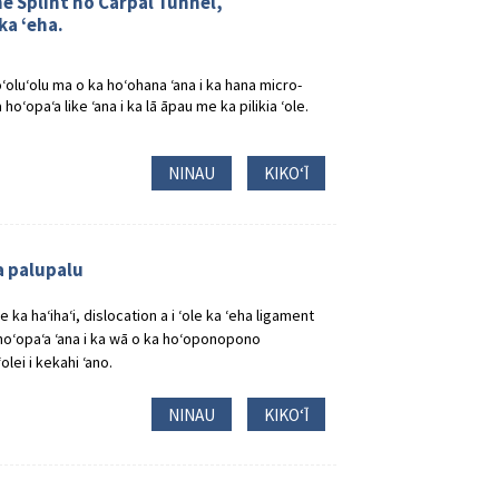
 Splint no Carpal Tunnel,
ka ʻeha.
ōʻoluʻolu ma o ka hoʻohana ʻana i ka hana micro-
ʻopaʻa like ʻana i ka lā āpau me ka pilikia ʻole.
NINAU
KIKOʻĪ
ma palupalu
ka haʻihaʻi, dislocation a i ʻole ka ʻeha ligament
a hoʻopaʻa ʻana i ka wā o ka hoʻoponopono
olei i kekahi ʻano.
NINAU
KIKOʻĪ