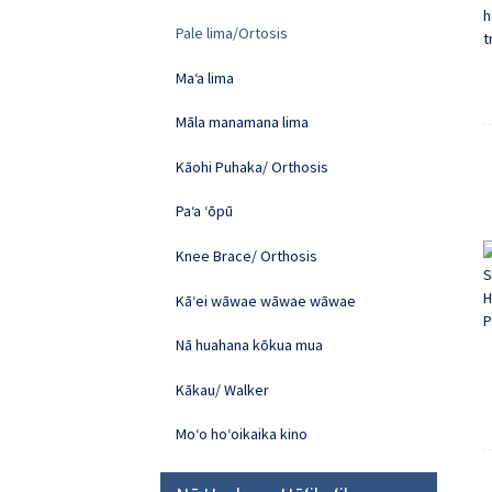
Pale lima/Ortosis
Maʻa lima
Māla manamana lima
Kāohi Puhaka/ Orthosis
Paʻa ʻōpū
Knee Brace/ Orthosis
Kāʻei wāwae wāwae wāwae
Nā huahana kōkua mua
Kākau/ Walker
Moʻo hoʻoikaika kino