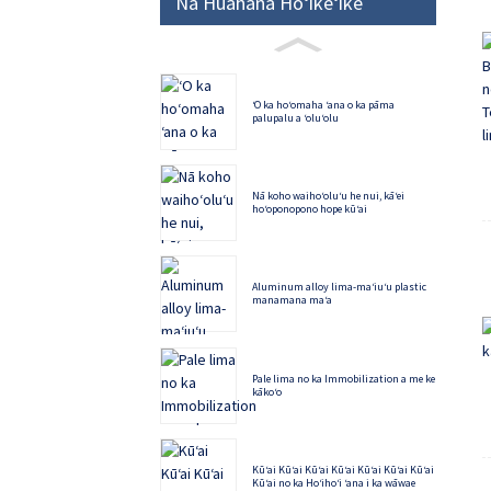
Nā Huahana Hōʻikeʻike
ʻO ka hoʻomaha ʻana o ka pāma
palupalu a ʻoluʻolu
Nā koho waihoʻoluʻu he nui, kāʻei
hoʻoponopono hope kūʻai
Aluminum alloy lima-maʻiuʻu plastic
manamana maʻa
Pale lima no ka Immobilization a me ke
kākoʻo
Kūʻai Kūʻai Kūʻai Kūʻai Kūʻai Kūʻai Kūʻai
Kūʻai no ka Hoʻihoʻi ʻana i ka wāwae