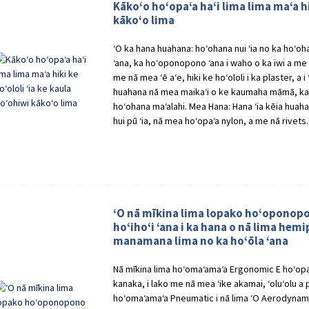
Kākoʻo hoʻopaʻa haʻi lima lima maʻa hi
kākoʻo lima
ʻO ka hana huahana: hoʻohana nui ʻia no ka hoʻo
ʻana, ka hoʻoponopono ʻana i waho o ka iwi a m
me nā mea ʻē aʻe, hiki ke hoʻololi i ka plaster, a i 
huahana nā mea maikaʻi o ke kaumaha māmā, ka ha
hoʻohana maʻalahi. Mea Hana: Hana ʻia kēia huahana
hui pū ʻia, nā mea hoʻopaʻa nylon, a me nā rivets.
ʻO nā mīkina lima lopako hoʻoponopo
hoʻihoʻi ʻana i ka hana o nā lima he
manamana lima no ka hoʻōla ʻana
Nā mīkina lima hoʻomaʻamaʻa Ergonomic E hoʻopa
kanaka, i lako me nā mea ʻike akamai, ʻoluʻolu a p
hoʻomaʻamaʻa Pneumatic i nā lima ʻO Aerodynamics