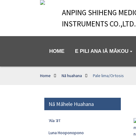
ANPING SHIHENG MEDI
INSTRUMENTS CO.,LTD.
HOME
E PILI ANA IĀ MĀKOU
Home
Nā huahana
Pale lima/Ortosis
Nā Māhele Huahana
ʻAla ʻāʻī
Luna Hooponopono