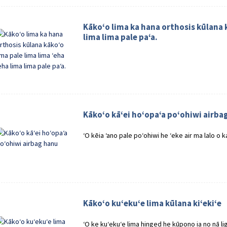
Kākoʻo lima ka hana orthosis kūlana k
lima lima pale paʻa.
Kākoʻo kāʻei hoʻopaʻa poʻohiwi airba
ʻO kēia ʻano pale poʻohiwi he ʻeke air ma lalo o ka 
Kākoʻo kuʻekuʻe lima kūlana kiʻekiʻe
ʻO ke kuʻekuʻe lima hinged he kūpono ia no nā li