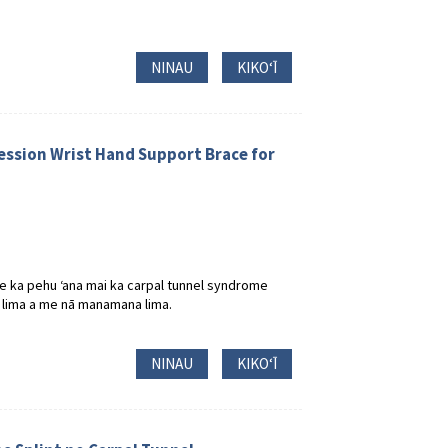
NINAU
KIKOʻĪ
ession Wrist Hand Support Brace for
me ka pehu ʻana mai ka carpal tunnel syndrome
a lima a me nā manamana lima.
NINAU
KIKOʻĪ