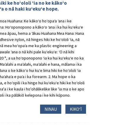
iki ke hoʻololi ʻia no ke kākoʻo
a o nā haki kuʻekuʻe hope.
 inoa Huahana: Ke kākoʻo hoʻopaʻa ʻana i ke
ana: Hoʻoponopono a kākoʻo ʻana i ka hui kuʻekuʻe
nā mea āpau, hema a ʻākau Huahana Mea Hana: Hana
adhesive nylon, nā hinges hiki ke hoʻololi ʻia, nā
nā mea hoʻopaʻa me ka plastic engineering a
awale ʻana o nā kihi pale kuʻekuʻe: ʻO nā kihi
0 °, a ua hoʻoponopono ʻia ka hui kuʻekuʻe no ka
aʻalahi a maʻalahi, maʻalahi e hana, mālama i ka
una o ke kākoʻo hui kuʻe lima hiki ke hoʻololi ʻia
haʻahaʻa e paʻa i ka forearm. 2. Ma hope o ka
, e hoʻopili i ka hinge hui kuʻekuʻe hiki ke hoʻololi
pa'a i ke kaula i ho'ohālikelike like 'ia ma o ke apo
oli i ka pālākiō kelepona i ke kihi kūpono.
NINAU
KIKOʻĪ