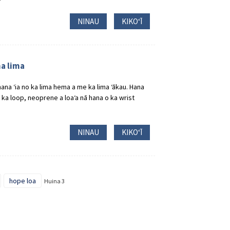
NINAU
KIKOʻĪ
ma lima
hana ʻia no ka lima hema a me ka lima ʻākau. Hana
, ka loop, neoprene a loaʻa nā hana o ka wrist
NINAU
KIKOʻĪ
hope loa
Huina 3