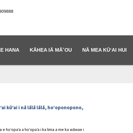
7909888
LE HANA
KĀHEA IĀ MĀ˚OU
NĀ MEA KŪʻAI HUI
ʻai kūʻai i nā lālā lālā, hoʻoponopono,
ia e hoʻopaʻa a hoʻopaʻa i ka lima a me ka wāwae i