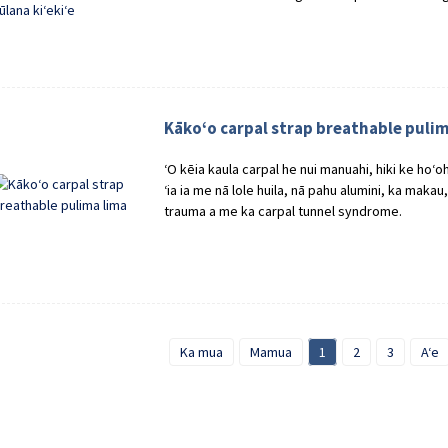
Kākoʻo carpal strap breathable puli
ʻO kēia kaula carpal he nui manuahi, hiki ke hoʻo
ʻia ia me nā lole huila, nā pahu alumini, ka makau
trauma a me ka carpal tunnel syndrome.
Ka mua
Mamua
1
2
3
Aʻe