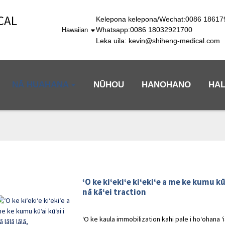
CAL
Kelepona kelepona/Wechat:0086 1861
Whatsapp:0086 18032921700
Hawaiian
Leka uila: kevin@shiheng-medical.com
NĀ HUAHANA
NŪHOU
HANOHANO
HA
ʻO ke kiʻekiʻe kiʻekiʻe a me ke kumu kū
nā kāʻei traction
ʻO ke kaula immobilization kahi pale i hoʻohana ʻ