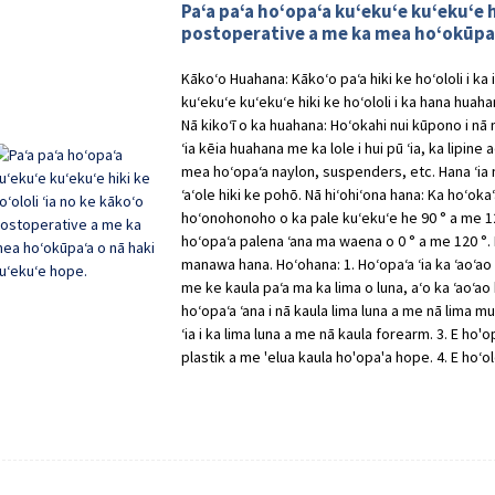
Paʻa paʻa hoʻopaʻa kuʻekuʻe kuʻekuʻe h
postoperative a me ka mea hoʻokūpaʻ
Kākoʻo Huahana: Kākoʻo paʻa hiki ke hoʻololi i ka
kuʻekuʻe kuʻekuʻe hiki ke hoʻololi i ka hana huah
Nā kikoʻī o ka huahana: Hoʻokahi nui kūpono i 
ʻia kēia huahana me ka lole i hui pū ʻia, ka lipine 
mea hoʻopaʻa naylon, suspenders, etc. Hana ʻia 
ʻaʻole hiki ke pohō. Nā hiʻohiʻona hana: Ka hoʻokaʻ
hoʻonohonoho o ka pale kuʻekuʻe he 90 ° a me 12
hoʻopaʻa palena ʻana ma waena o 0 ° a me 120 °. M
manawa hana. Hoʻohana: 1. Hoʻopaʻa ʻia ka ʻaoʻao l
me ke kaula paʻa ma ka lima o luna, aʻo ka ʻaoʻao 
hoʻopaʻa ʻana i nā kaula lima luna a me nā lima mua
ʻia i ka lima luna a me nā kaula forearm. 3. E ho'o
plastik a me 'elua kaula ho'opa'a hope. 4. E hoʻol