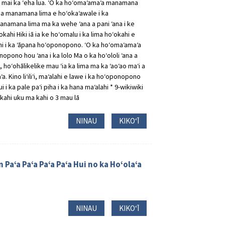
ima mai ka ʻeha lua. ʻO ka hoʻomaʻamaʻa manamana
ēia manamana lima e hoʻokaʻawale i ka
namana lima ma ka wehe ʻana a pani ʻana i ke
hi Hiki iā ia ke hoʻomalu i ka lima hoʻokahi e
lahi i ka ʻāpana hoʻoponopono. ʻO ka hoʻomaʻamaʻa
onopono hou ʻana i ka lolo Ma o ka hoʻololi ʻana a
 hoʻohālikelike mau ʻia ka lima ma ka ʻaoʻao maʻi a
aʻa. Kino liʻiliʻi, maʻalahi e lawe i ka hoʻoponopono
i ka pale paʻi piha i ka hana maʻalahi * 9-wikiwiki
okahi uku ma kahi o 3 mau lā
NINAU
KIKOʻĪ
Paʻa Paʻa Paʻa Paʻa Hui no ka Hoʻolaʻa
NINAU
KIKOʻĪ