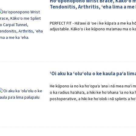
Hoʻoponopono Wrist Brace, Kākoʻo me
Tendonitis, Arthritis, ʻeha lima a me 
PERFECT FIT - Hāʻawi iā ʻoe i ke kūpaʻa a me ka h
adjustable. Kākoʻo i ke kūpono maʻamau ma o ka ho
ʻOi aku ka ʻoluʻolu o ke kaula paʻa li
He kūpono ia no ka hoʻopaʻa ʻana i nā mea maʻi me 
o ka radius haʻahaʻa, a hiki ke hoʻohana ʻia no k
postoperative, a hiki ke hoʻololi i nā splints a hoʻ