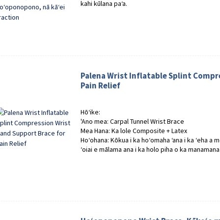
kahi kūlana paʻa.
Palena Wrist Inflatable Splint Compr
Pain Relief
Hōʻike:
'Ano mea: Carpal Tunnel Wrist Brace
Mea Hana: Ka lole Composite + Latex
Hoʻohana: Kōkua i ka hoʻomaha ʻana i ka ʻeha a 
ʻoiai e mālama ana i ka holo piha o ka manaman