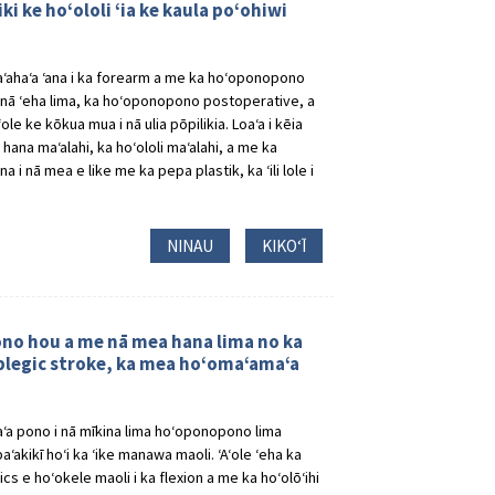
ki ke hoʻololi ʻia ke kaula poʻohiwi
haʻahaʻa ʻana i ka forearm a me ka hoʻoponopono
e nā ʻeha lima, ka hoʻoponopono postoperative, a
ʻole ke kōkua mua i nā ulia pōpilikia. Loaʻa i kēia
na maʻalahi, ka hoʻololi maʻalahi, a me ka
 i nā mea e like me ka pepa plastik, ka ʻili lole i
NINAU
KIKOʻĪ
no hou a me nā mea hana lima no ka
miplegic stroke, ka mea hoʻomaʻamaʻa
ʻa pono i nā mīkina lima hoʻoponopono lima
aʻakikī hoʻi ka ʻike manawa maoli. ʻAʻole ʻeha ka
 e hoʻokele maoli i ka flexion a me ka hoʻolōʻihi