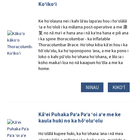
Koʻikoʻi
Ke hoʻolauna nei i kahi lāʻau lapaʻau hou i hoʻolālā
ʻia e hoʻololi i ka mālama post-operative a me 康
复 no nā maʻi e hana ana i nā kaʻina hana e pili ana
i ka spine thoracolumbar - ka Inflatable
Thoracolumbar Brace. Hoʻohui kēia kāʻei hou i ka
hōʻoluʻolu, ka hoʻoponopono ʻana, a me ka pono i
loko o kahi pūʻolo hoʻohana hoʻohana, e lilo ia i
koho maikaʻi loa no nā kaiapuni hoʻōla a me ka
home.
NINAU
KIKOʻĪ
Kāʻei Puhaka Paʻa Paʻa ʻoi aʻe me ke
kaula huki no ka hōʻoluʻolu
Hoʻolālā kupee huki, ka hoʻohana ʻana i nā mea
elastic liʻiliʻi e mālama i ka ikaika paʻa, maʻalahi e