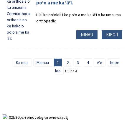
poʻo a me ka ʻāʻī.
Hiki ke hoʻololi i ke poʻo a me ka ʻāʻī o ka umauma
orthopedic
NINAU
KIKOʻĪ
Ka mua
Mamua
1
2
3
4
Aʻe
hope
loa
Huina 4
Wahi Hoʻomohala Paihuai, Kalana ʻo Anping, ʻĀpana Hebei.