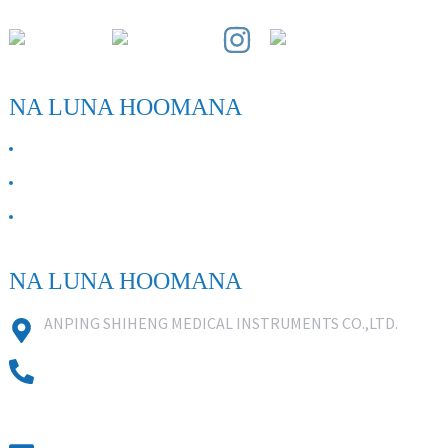
NA LUNA HOOMANA
E PILI ANA IĀ MĀKOU
Kāhea iā mā˚ou
FAQ
NA LUNA HOOMANA
ANPING SHIHENG MEDICAL INSTRUMENTS CO.,LTD.
0086 18631859818
0086 18617909888
0318-7590988
kevin@shiheng-medical.com