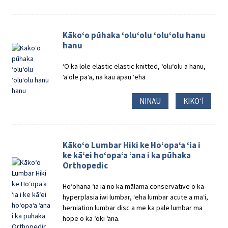
Kākoʻo pūhaka ʻoluʻolu ʻoluʻolu hanu
hanu
ʻO ka lole elastic elastic knitted, ʻoluʻolu a hanu,
ʻaʻole paʻa, nā kau āpau ʻehā
NINAU
KIKOʻĪ
Kākoʻo Lumbar Hiki ke Hoʻopaʻa ʻia i
ke kāʻei hoʻopaʻa ʻana i ka pūhaka
Orthopedic
Hoʻohana ʻia ia no ka mālama conservative o ka
hyperplasia iwi lumbar, ʻeha lumbar acute a maʻi,
herniation lumbar disc a me ka pale lumbar ma
hope o ka ʻoki ʻana.