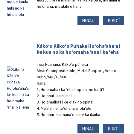
hoʻohana, maʻalahi e hana.
NINAU
KIKOʻĪ
Kākoʻo Kākoʻo Puhaka Hoʻohaʻahaʻa i
ke kua no ka hoʻomaha ʻana i ka ʻeha
Inoa Huahana: Kākoʻo pūhaka
Mea: Ccomposite lole, Metal Support, Velcro
Nui: S/M/L/XL/XXL
Hana:
1. Hoʻomaha i ka ʻeha hope a me ka ʻāʻī
2. Hoʻonui i ka hilinaʻi
3. Hoʻomaikaʻi i ke olakino spinal
4. Maʻalahi e hoʻohana a ʻoluʻolu
5. Hoʻonui i ka manaʻo a me ka ikaika
NINAU
KIKOʻĪ