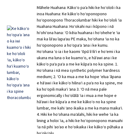
Māhele Huahana: Kākoʻo paʻa hiki ke hoʻololi i ka
inoa Huahana: Ke kākoʻo hoʻoponopono
hoʻoponopono Thoracolumbar hiki ke hoʻololi ʻia
Huahana Huahana: Hoʻokahi nui i kūpono i nā
hiʻohiʻona hana: ʻO kēia huahana i hoʻoheheʻe ʻia
mai ka lāʻau lapaʻau PE maka, hoʻohana ʻia no ka
hoʻoponopono a hoʻopaʻa ʻana i ke kumu.
Hoʻohana ʻo ia i ke kaomi ʻōpū liʻiliʻi e hoʻemi i ka
ukana ma luna o ke kuamoʻo, e hāʻawi ana i ke
kākoʻo paʻa paʻa a me ke kūpaʻa no ka spine. 1.
Hoʻohana i nā mea synthetic polymer hardness
medium; 2. ʻO ka mua a me ka hope ʻelua ʻāpana
e hāʻawi i ke kākoʻo hilinaʻi a paʻa no ka spine, me
ka hoʻopili maikaʻi ʻana 3. ʻO nā mea pale
ergonomically i hoʻolālā ʻia i mua a me hope e
hāʻawi i ke kūpaʻa a me ke kākoʻo no ka spine
lumbar, me kahi ʻano ikaika a me ka mana maikaʻi.
4. Hiki ke hoʻohana maʻalahi, hiki ke wehe ʻia ka
lining a holoi ʻia, a hiki ke hoʻoponopono manuahi
ʻia nā pihi ʻaoʻao e hoʻoikaika i ke kākoʻo pūhaka a
hoʻoluʻolu.