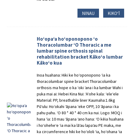
NINAU
KIKOʻĪ
Hoʻopaʻa hoʻoponopono ʻo
Thoracolumbar ʻO Thoracic a me
lumbar spine orthosis spinal
rehabilitation bracket Kākoʻo lumbar
Kākoʻo kua
Inoa huahana: Hiki ke hoʻoponopono ʻia ka
thoracolumbar spine bracket Thoracolumbar
orthosis ma hope o ka ʻoki ʻana i ka lumbar Wahi i
puka mai ai: Hebei Kina Nui: ʻAʻohe kala: ʻeleʻele
Material: PP, breathable liner Kaumaha:1.6kg
Pūʻulu: Hoʻokahi ʻāpana ʻeke OPP, 10 ʻāpana i ka
pahu pahu. ʻO 80 * 40 * 40 cm ka nui. Logo: MOQ i
hana ʻia: 10 mau ʻāpana ʻano hana: ʻO kēia huahana
i hoʻoheheʻe ʻia mai ka lāʻau lapaʻau PE maka, me
ka circumference hiki ke hoʻololi ʻia, hoʻohana ʻia