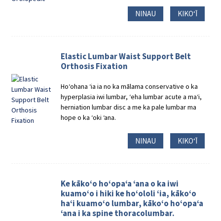
NINAU
KIKOʻĪ
Elastic Lumbar Waist Support Belt
Orthosis Fixation
Hoʻohana ʻia ia no ka mālama conservative o ka
hyperplasia iwi lumbar, ʻeha lumbar acute a maʻi,
herniation lumbar disc a me ka pale lumbar ma
hope o ka ʻoki ʻana.
NINAU
KIKOʻĪ
Ke kākoʻo hoʻopaʻa ʻana o ka iwi
kuamoʻo i hiki ke hoʻololi ʻia, kākoʻo
haʻi kuamoʻo lumbar, kākoʻo hoʻopaʻa
ʻana i ka spine thoracolumbar.