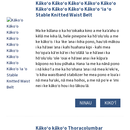
Kākoʻo Kākoʻo Kākoʻo Kākoʻo Kākoʻo
Kākoʻo Kākoʻo Kākoʻo Kākoʻo ʻia ʻo
Stable Knitted Waist Belt
Ma ke kūlana o ka hoʻoikaika kino a me kaʻaʻahu o
kēlā me kēia lā, hele pinepine ka hōʻoluʻolu a me
ke kākoʻo. I ka ʻike ʻana i kēia pono, hauʻoli mākou
i ka hāʻawi ʻana i kahi huahana kipi - kahi mea
hoʻopaʻa kāʻei kāʻei i hoʻolālā ʻia e hāʻawi i ka
hōʻoluʻolu ʻole ʻoiai e hāʻawi ana i ke kūpaʻa
kūpono no kou pūhaka. Hana ʻia me ka nānā pono
i nā kikoʻī a me ka hoʻohana ʻana i nā mea kiʻekiʻe,
ʻo kēia waistband stabilizer he mea pono e loaʻa i
nā mea haʻuki, nā mea hoihoi, a me nā poʻe e ʻimi
nei i ke kākoʻo hou i ko lākou lā.
NINAU
KIKOʻĪ
Kākoʻo kākoʻo Thoracolumbar