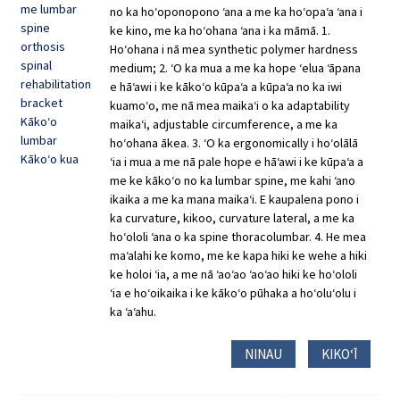
no ka hoʻoponopono ʻana a me ka hoʻopaʻa ʻana i
ke kino, me ka hoʻohana ʻana i ka māmā. 1.
Hoʻohana i nā mea synthetic polymer hardness
medium; 2. ʻO ka mua a me ka hope ʻelua ʻāpana
e hāʻawi i ke kākoʻo kūpaʻa a kūpaʻa no ka iwi
kuamoʻo, me nā mea maikaʻi o ka adaptability
maikaʻi, adjustable circumference, a me ka
hoʻohana ākea. 3. ʻO ka ergonomically i hoʻolālā
ʻia i mua a me nā pale hope e hāʻawi i ke kūpaʻa a
me ke kākoʻo no ka lumbar spine, me kahi ʻano
ikaika a me ka mana maikaʻi. E kaupalena pono i
ka curvature, kikoo, curvature lateral, a me ka
hoʻololi ʻana o ka spine thoracolumbar. 4. He mea
maʻalahi ke komo, me ke kapa hiki ke wehe a hiki
ke holoi ʻia, a me nā ʻaoʻao ʻaoʻao hiki ke hoʻololi
ʻia e hoʻoikaika i ke kākoʻo pūhaka a hoʻoluʻolu i
ka ʻaʻahu.
NINAU
KIKOʻĪ