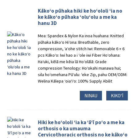
Kākoʻo pūhaka hiki ke hoʻololi ʻia no
ke kākoʻo pūhaka ʻoluʻolu a me ka
hanu 3D
Mea: Spandex & Nylon Ka inoa huahana: Knitted
pūhaka kākoʻo Hiʻona: Breathable, zero
compression, ʻaʻohe stitch Iwi: Removable 6 + 6
pcs Kākoʻo: Iwi hao a i ʻole iwi Fiber Hoʻohana:
Haʻuki, kēlā me kēia lā Hoʻolālā: Grade
compression Tenology: Hoʻokahi manawa hui;
sila hoʻomehana Pūʻulu: ʻeke Zip, pahu OEM/ODM:
Welina Kālepa ʻoiaʻiʻo: 100% Supply Abilit
NINAU
KIKOʻĪ
Hiki ke hoʻololi ʻia ka ʻāʻī poʻo a me ka
orthosis o ka umauma
Cervicothoracic orthosis no ke kākoʻo