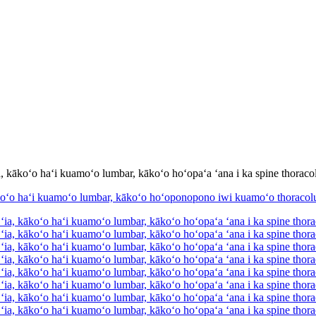
a, kākoʻo haʻi kuamoʻo lumbar, kākoʻo hoʻopaʻa ʻana i ka spine thorac