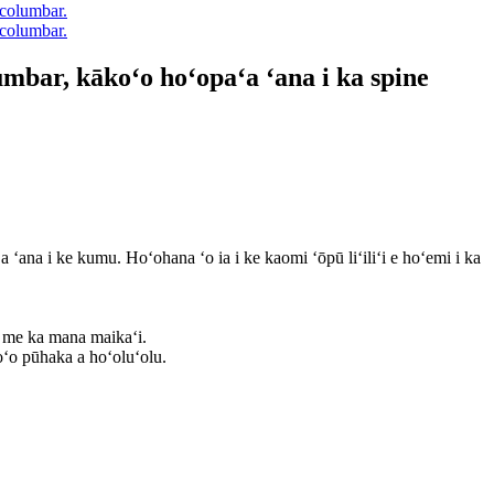
umbar, kākoʻo hoʻopaʻa ʻana i ka spine
ana i ke kumu. Hoʻohana ʻo ia i ke kaomi ʻōpū liʻiliʻi e hoʻemi i ka
a me ka mana maikaʻi.
oʻo pūhaka a hoʻoluʻolu.