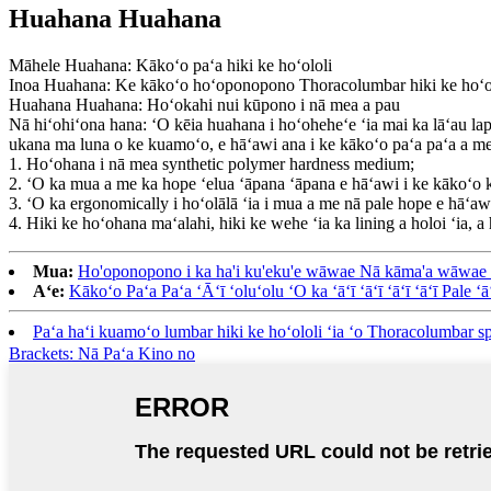
Huahana Huahana
Māhele Huahana: Kākoʻo paʻa hiki ke hoʻololi
Inoa Huahana: Ke kākoʻo hoʻoponopono Thoracolumbar hiki ke ho
Huahana Huahana: Hoʻokahi nui kūpono i nā mea a pau
Nā hiʻohiʻona hana: ʻO kēia huahana i hoʻoheheʻe ʻia mai ka lāʻau la
ukana ma luna o ke kuamoʻo, e hāʻawi ana i ke kākoʻo paʻa paʻa a me
1. Hoʻohana i nā mea synthetic polymer hardness medium;
2. ʻO ka mua a me ka hope ʻelua ʻāpana ʻāpana e hāʻawi i ke kākoʻo k
3. ʻO ka ergonomically i hoʻolālā ʻia i mua a me nā pale hope e hāʻa
4. Hiki ke hoʻohana maʻalahi, hiki ke wehe ʻia ka lining a holoi ʻia,
Mua:
Ho'oponopono i ka ha'i ku'eku'e wāwae Nā kāma'a wāwae wā
Aʻe:
Kākoʻo Paʻa Paʻa ʻĀʻī ʻoluʻolu ʻO ka ʻāʻī ʻāʻī ʻāʻī ʻāʻī Pale ʻā
Paʻa haʻi kuamoʻo lumbar hiki ke hoʻololi ʻia ʻo Thoracolumbar 
Brackets: Nā Paʻa Kino no