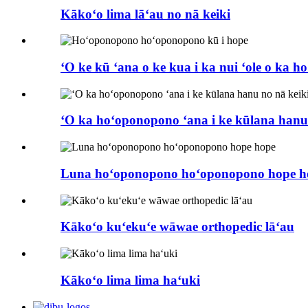
Kākoʻo lima lāʻau no nā keiki
ʻO ke kū ʻana o ke kua i ka nui ʻole o ka ho
ʻO ka hoʻoponopono ʻana i ke kūlana hanu
Luna hoʻoponopono hoʻoponopono hope h
Kākoʻo kuʻekuʻe wāwae orthopedic lāʻau
Kākoʻo lima lima haʻuki