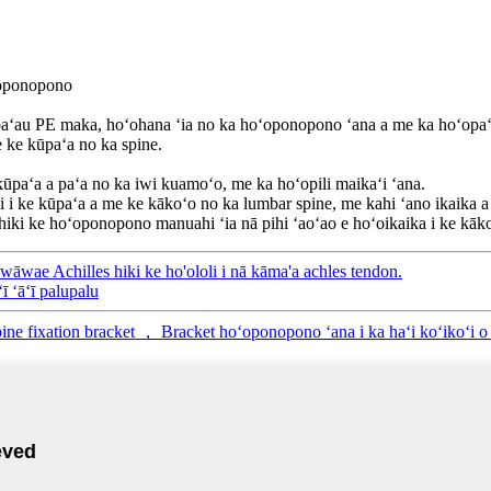
ʻoponopono
paʻau PE maka, hoʻohana ʻia no ka hoʻoponopono ʻana a me ka hoʻopaʻa ʻ
 ke kūpaʻa no ka spine.
ūpaʻa a paʻa no ka iwi kuamoʻo, me ka hoʻopili maikaʻi ʻana.
wi i ke kūpaʻa a me ke kākoʻo no ka lumbar spine, me kahi ʻano ikaika 
 a hiki ke hoʻoponopono manuahi ʻia nā pihi ʻaoʻao e hoʻoikaika i ke kāk
wae Achilles hiki ke ho'ololi i nā kāma'a achles tendon.
ʻī ʻāʻī palupalu
spine fixation bracket ， Bracket hoʻoponopono ʻana i ka haʻi koʻiko