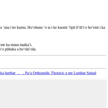
ana i ke kumu. Hoʻohana ʻo ia i ke kaomi ʻōpū liʻiliʻi e hoʻemi i ka
a me ka mana maikaʻi.
oʻo pūhaka a hoʻoluʻolu.
ʻi o ka lumbar ， ，Paʻa Orthopedic Thoracic a me Lumbar Spinal