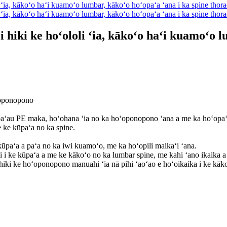
 hiki ke hoʻololi ʻia, kākoʻo haʻi kuamoʻo l
ʻoponopono
paʻau PE maka, hoʻohana ʻia no ka hoʻoponopono ʻana a me ka hoʻopaʻa ʻ
 ke kūpaʻa no ka spine.
ūpaʻa a paʻa no ka iwi kuamoʻo, me ka hoʻopili maikaʻi ʻana.
wi i ke kūpaʻa a me ke kākoʻo no ka lumbar spine, me kahi ʻano ikaika 
 a hiki ke hoʻoponopono manuahi ʻia nā pihi ʻaoʻao e hoʻoikaika i ke kāk