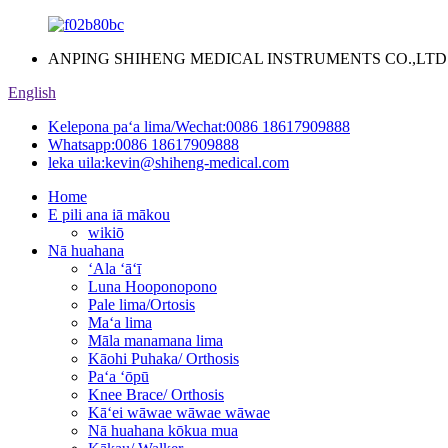
ANPING SHIHENG MEDICAL INSTRUMENTS CO.,LTD
English
Kelepona paʻa lima/Wechat:
0086 18617909888
Whatsapp:
0086 18617909888
leka uila:
kevin@shiheng-medical.com
Home
E pili ana iā mākou
wikiō
Nā huahana
ʻAla ʻāʻī
Luna Hooponopono
Pale lima/Ortosis
Maʻa lima
Māla manamana lima
Kāohi Puhaka/ Orthosis
Paʻa ʻōpū
Knee Brace/ Orthosis
Kāʻei wāwae wāwae wāwae
Nā huahana kōkua mua