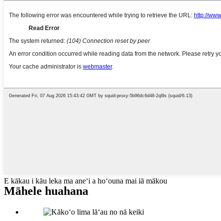
E kākau i kāu leka ma aneʻi a hoʻouna mai iā mākou
Māhele huahana