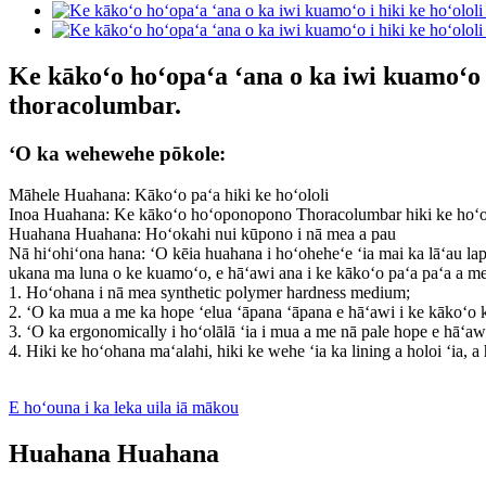
Ke kākoʻo hoʻopaʻa ʻana o ka iwi kuamoʻo i
thoracolumbar.
ʻO ka wehewehe pōkole:
Māhele Huahana: Kākoʻo paʻa hiki ke hoʻololi
Inoa Huahana: Ke kākoʻo hoʻoponopono Thoracolumbar hiki ke ho
Huahana Huahana: Hoʻokahi nui kūpono i nā mea a pau
Nā hiʻohiʻona hana: ʻO kēia huahana i hoʻoheheʻe ʻia mai ka lāʻau la
ukana ma luna o ke kuamoʻo, e hāʻawi ana i ke kākoʻo paʻa paʻa a me
1. Hoʻohana i nā mea synthetic polymer hardness medium;
2. ʻO ka mua a me ka hope ʻelua ʻāpana ʻāpana e hāʻawi i ke kākoʻo k
3. ʻO ka ergonomically i hoʻolālā ʻia i mua a me nā pale hope e hāʻa
4. Hiki ke hoʻohana maʻalahi, hiki ke wehe ʻia ka lining a holoi ʻia,
E hoʻouna i ka leka uila iā mākou
Huahana Huahana