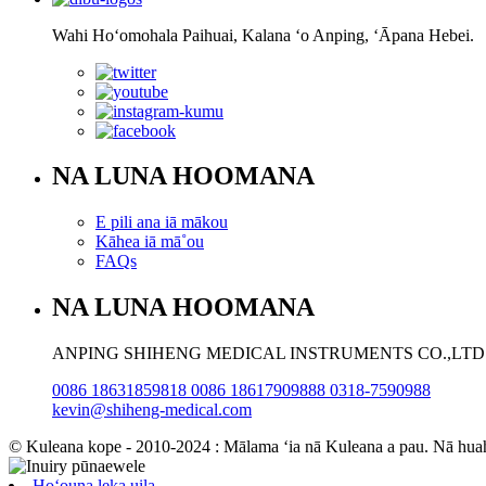
Wahi Hoʻomohala Paihuai, Kalana ʻo Anping, ʻĀpana Hebei.
NA LUNA HOOMANA
E pili ana iā mākou
Kāhea iā mā˚ou
FAQs
NA LUNA HOOMANA
ANPING SHIHENG MEDICAL INSTRUMENTS CO.,LTD
0086 18631859818 0086 18617909888 0318-7590988
kevin@shiheng-medical.com
© Kuleana kope - 2010-2024 : Mālama ʻia nā Kuleana a pau. Nā hua
Hoʻouna leka uila