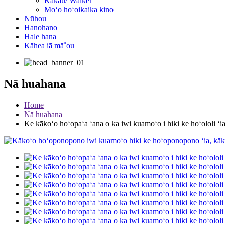
Kākau/ Walker
Moʻo hoʻoikaika kino
Nūhou
Hanohano
Hale hana
Kāhea iā mā˚ou
Nā huahana
Home
Nā huahana
Ke kākoʻo hoʻopaʻa ʻana o ka iwi kuamoʻo i hiki ke hoʻololi ʻi